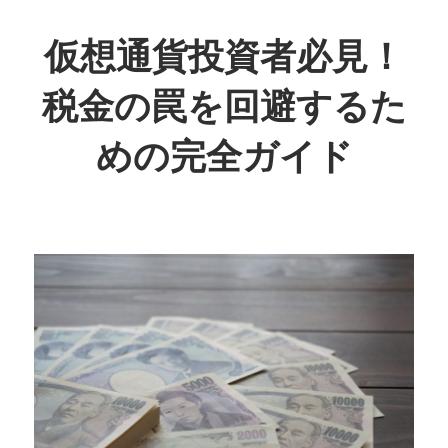
コ
ン
仮想通貨投資者必見！
テ
税金の罠を回避するた
ン
ツ
めの完全ガイド
へ
ス
投
キ
資
ッ
の
プ
未
来
を
賢
く
守