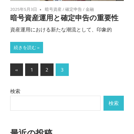
2025年5月3日
暗号資産
/
確定申告
/
金融
暗号資産運用と確定申告の重要性
資産運用における新たな潮流として、印象的
続きを読む
投
前
«
1
2
3
の
稿
記
の
検索
事
ペ
検索
ー
ジ
最近の投稿