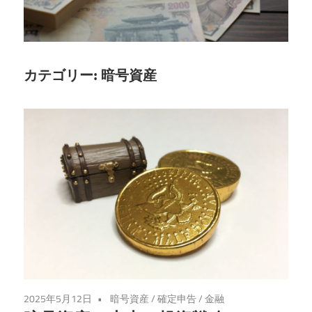
る、
税
金
の
カテゴリー:
暗号資産
落
と
し
穴
を
徹
底
解
説！
2025年5月12日
暗号資産
/
確定申告
/
金融