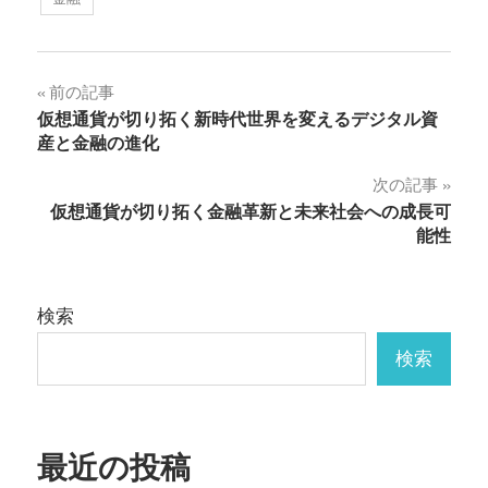
投
前の記事
仮想通貨が切り拓く新時代世界を変えるデジタル資
稿
産と金融の進化
ナ
次の記事
仮想通貨が切り拓く金融革新と未来社会への成長可
ビ
能性
ゲ
ー
検索
シ
検索
ョ
ン
最近の投稿