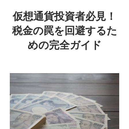
コ
ン
仮想通貨投資者必見！
テ
税金の罠を回避するた
ン
ツ
めの完全ガイド
へ
ス
投
キ
資
ッ
の
プ
未
来
を
賢
く
守