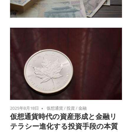
る、
税
金
の
落
と
し
穴
を
徹
底
解
説！
2025年8月18日
仮想通貨
/
投資
/
金融
仮想通貨時代の資産形成と金融リ
テラシー進化する投資手段の本質