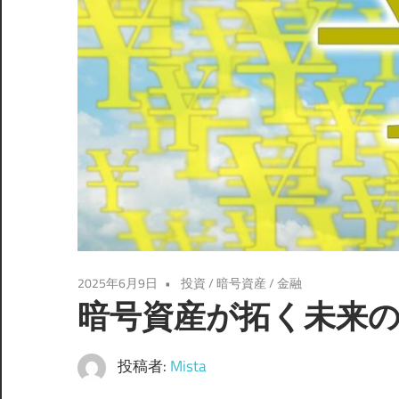
2025年6月9日
投資
/
暗号資産
/
金融
暗号資産が拓く未来
投稿者:
Mista