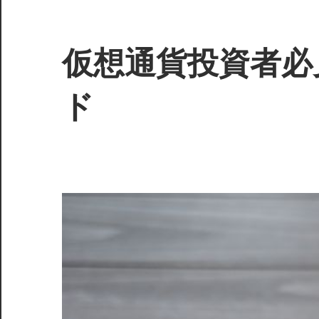
コ
ン
テ
仮想通貨投資者必
ン
ツ
ド
へ
ス
投
キ
資
ッ
の
プ
未
来
を
賢
く
守