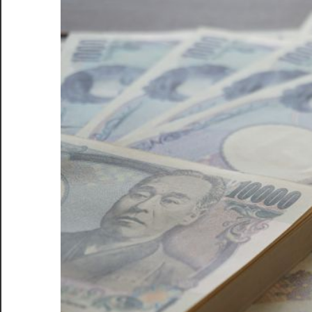
る、
税
金
の
落
と
し
穴
を
徹
底
解
説！