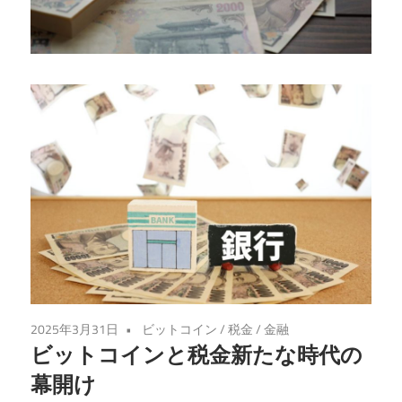
る、
税
金
の
落
と
し
穴
を
徹
底
解
説！
2025年3月31日
ビットコイン
/
税金
/
金融
ビットコインと税金新たな時代の
幕開け