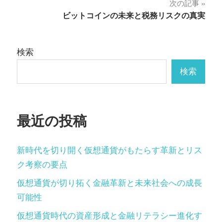
投
次の記事
ビットコインの未来と税務リスクの真実
稿
ナ
検索
ビ
検索
ゲ
ー
最近の投稿
シ
ョ
新時代を切り開く仮想通貨がもたらす革新とリス
ン
ク考察の要点
仮想通貨が切り拓く金融革新と未来社会への成長
可能性
仮想通貨時代の資産形成と金融リテラシー進化す