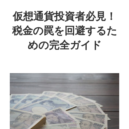
コ
ン
仮想通貨投資者必見！
テ
税金の罠を回避するた
ン
ツ
めの完全ガイド
へ
ス
投
キ
資
ッ
の
プ
未
来
を
賢
く
守